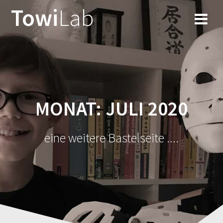
Zum
Towi
Lab
Inhalt
springen
MONAT:
JULI 2020
eine weitere Bastelseite ....