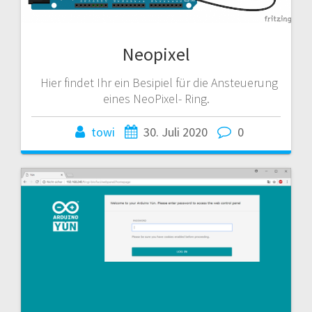
Neopixel
Hier findet Ihr ein Besipiel für die Ansteuerung
eines NeoPixel- Ring.
towi
30. Juli 2020
0