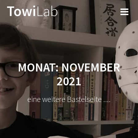
Zum
Towi
Lab
Inhalt
springen
MONAT:
NOVEMBER
2021
eine weitere Bastelseite ....