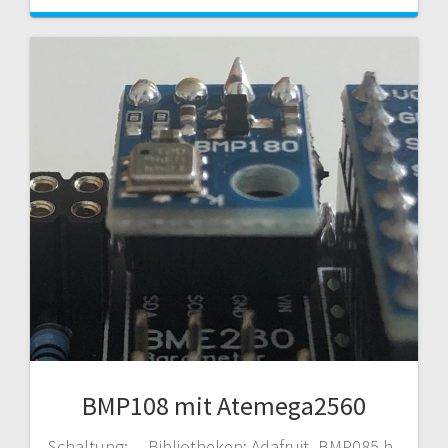
BMP108 mit Atemega2560
Schaltung: Bibliotheken: Adafruit_BMP085.h