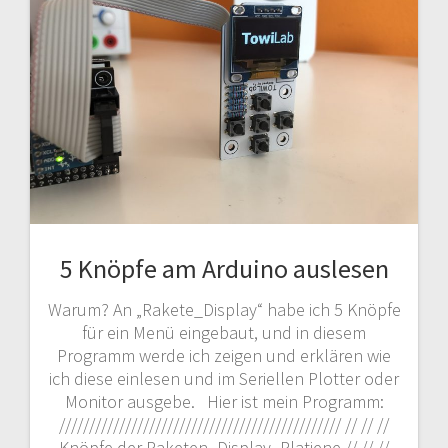
5 Knöpfe am Arduino auslesen
Warum? An „Rakete_Display“ habe ich 5 Knöpfe
für ein Menü eingebaut, und in diesem
Programm werde ich zeigen und erklären wie
ich diese einlesen und im Seriellen Plotter oder
Monitor ausgebe. Hier ist mein Programm:
/////////////////////////////////////////////// // // //
Knöpfe der Raketen_Display_Platiene // // //