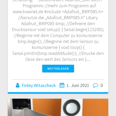
Programm: //mehr zum Programm auf
www.towinet.de #include <Adafruit_BMP085.h>
//benutze die „Adafruit_BMP085.h“ Libary
Adafruit_BMP085 bmp; //Definiere den
Drucksensor void setup() { Serial.begin(115200);
//Beginne mit dem Computer zu komunizierne
bmp.begin(); //Beginne mit dem Sensor zu
komunizierne } void loop() {
Serial.println(bmp.readAltitude()); //Drucke den
(lese den wert des Sensors ein }…
WEITERLESEN
Finley Witascheck
1. Juni 2021
0