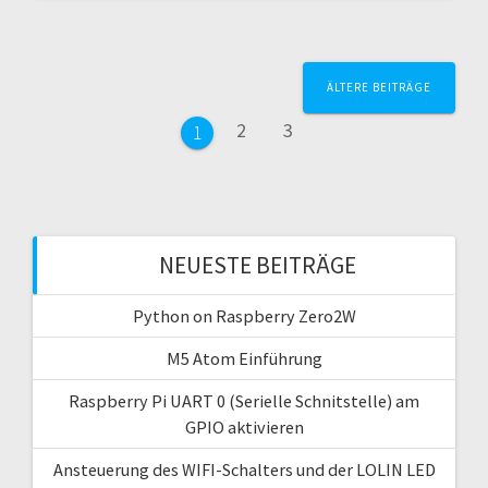
Beitragsnavigation
ÄLTERE BEITRÄGE
Seite
Seite
2
3
Seite
1
NEUESTE BEITRÄGE
Python on Raspberry Zero2W
M5 Atom Einführung
Raspberry Pi UART 0 (Serielle Schnitstelle) am
GPIO aktivieren
Ansteuerung des WIFI-Schalters und der LOLIN LED