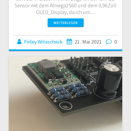
Sensor mit dem Atmega2560 und dem 0,96Zoll
OLED_Display, da ich um…
WEITERLESEN
Finley Witascheck
21. Mai 2021
0