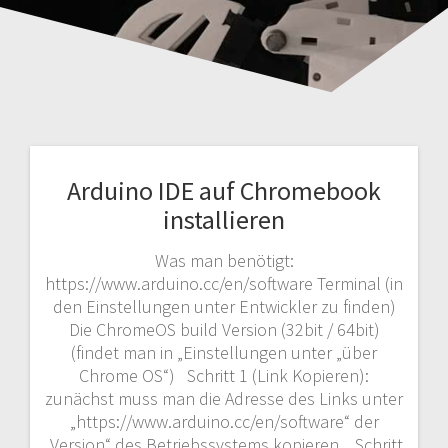
Arduino IDE auf Chromebook
installieren
Was man benötigt:
https://www.arduino.cc/en/software Terminal (in
den Einstellungen unter Entwickler zu finden)
Die ChromeOS build Version (32bit / 64bit)
(findet man in „Einstellungen unter „über
Chrome OS“) Schritt 1 (Link Kopieren):
zunächst muss man die Adresse des Links unter
„https://www.arduino.cc/en/software“ der
„Version“ des Betriebssystems kopieren. Schritt