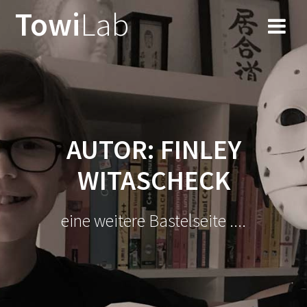
Zum
Towi
Lab
Inhalt
springen
AUTOR:
FINLEY
WITASCHECK
eine weitere Bastelseite ....