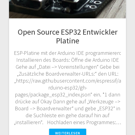
Open Source ESP32 Entwickler
Platine
ESP-Platine mit der Arduino IDE programmieren:
Installieren des Boards: Öffne die Arduino IDE
Gehe auf „Datei –> Voreinstellungen“ Gebe bei
„Zusätzliche Boardverwalter-URLs:“ den URL:
„https://raw.githubusercontent.com/espressif/a
rduino-esp32/gh-
pages/package_esp32_index.json“ ein. *1 dann
drücke auf Okay Dann gehe auf „Werkzeuge –>
Board –> Boardverwalter“ und gebe „ESP32“ in
die Suchleiste ein gehe darauf hin auf
„installieren“. Hochladen eines Programmes:…
WEITERLESEN