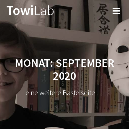
Zum
Towi
Lab
Inhalt
springen
MONAT:
SEPTEMBER
2020
eine weitere Bastelseite ....