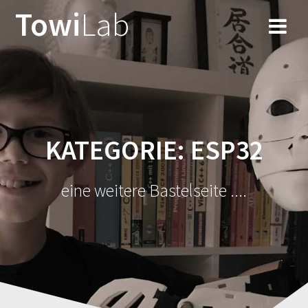
Zum
Towi
Lab
Inhalt
springen
KATEGORIE:
ESP32
eine weitere Bastelseite ....