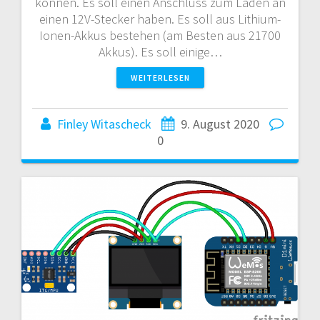
können. Es soll einen Anschluss zum Laden an
einen 12V-Stecker haben. Es soll aus Lithium-
Ionen-Akkus bestehen (am Besten aus 21700
Akkus). Es soll einige…
WEITERLESEN
Finley Witascheck
9. August 2020
0