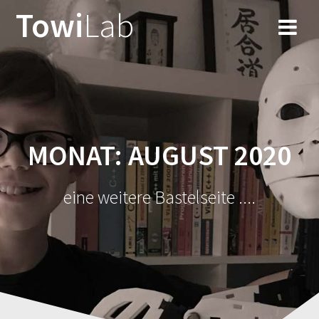
Zum
Towi
Lab
Inhalt
springen
MONAT:
AUGUST 2020
eine weitere Bastelseite ....