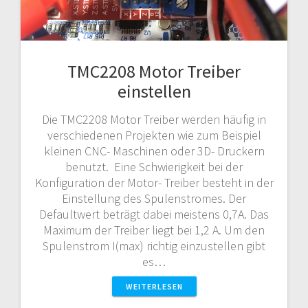
TMC2208 Motor Treiber
einstellen
Die TMC2208 Motor Treiber werden häufig in
verschiedenen Projekten wie zum Beispiel
kleinen CNC- Maschinen oder 3D- Druckern
benutzt. Eine Schwierigkeit bei der
Konfiguration der Motor- Treiber besteht in der
Einstellung des Spulenstromes. Der
Defaultwert beträgt dabei meistens 0,7A. Das
Maximum der Treiber liegt bei 1,2 A. Um den
Spulenstrom I(max) richtig einzustellen gibt
es…
WEITERLESEN