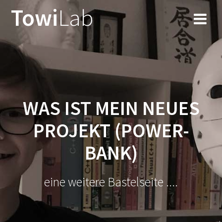
Zum
Towi
Lab
Inhalt
springen
WAS IST MEIN NEUES
PROJEKT (POWER-
BANK)
eine weitere Bastelseite ....