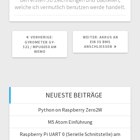
welche ich vermutlich benutzen werde handelt.
VORHERIGER
NÄCHSTER
VORHERIGE:
WEITER:
AKKUS AN
BEITRAG:
BEITRAG:
EIN 3S BMS
GYROMETER GY-
ANSCHLIESSEN
521 / MPU6050 AM
WEMO
NEUESTE BEITRÄGE
Python on Raspberry Zero2W
M5 Atom Einführung
Raspberry Pi UART 0 (Serielle Schnitstelle) am