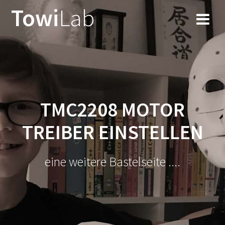
Zum
Towi
Lab
Inhalt
springen
TMC2208 MOTOR
TREIBER EINSTELLEN
eine weitere Bastelseite ....