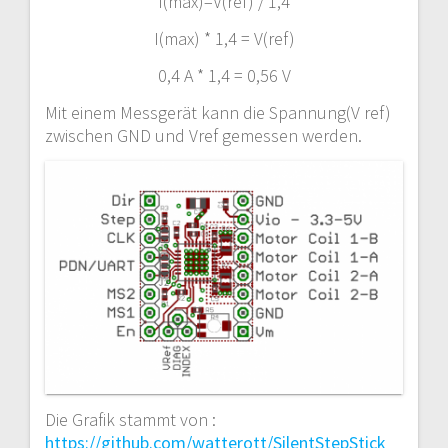
I(max)=V(ref) / 1,4
I(max) * 1,4 = V(ref)
0,4 A * 1,4 = 0,56 V
Mit einem Messgerät kann die Spannung(V ref)
zwischen GND und Vref gemessen werden.
Die Grafik stammt von :
https://github.com/watterott/SilentStepStick