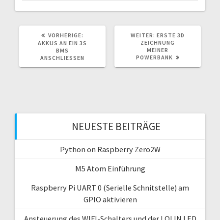
VORHERIGER
NÄCHSTER
VORHERIGE:
WEITER:
ERSTE 3D
BEITRAG:
BEITRAG:
ZEICHNUNG
AKKUS AN EIN 3S
MEINER
BMS
POWERBANK
ANSCHLIESSEN
NEUESTE BEITRÄGE
Python on Raspberry Zero2W
M5 Atom Einführung
Raspberry Pi UART 0 (Serielle Schnitstelle) am
GPIO aktivieren
Ansteuerung des WIFI-Schalters und der LOLIN LED