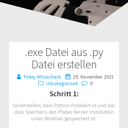
.exe Datei aus .py
Beitragsnavigation
Datei erstellen
Finley Witascheck
29. November 2021
Uncategorized
0
Schritt 1:
Sicherstellen, dass Python installiert ist und das
dass Speichern, des Pfades bei der Installation
unter Windows gespeichert ist.