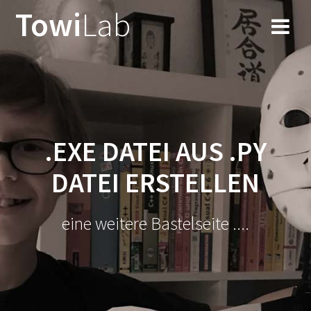
Zum
Towi
Lab
Inhalt
springen
.EXE DATEI AUS .PY
DATEI ERSTELLEN
eine weitere Bastelseite ....