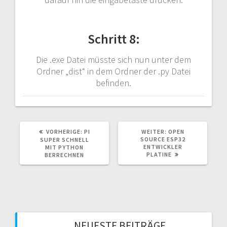
Schritt 8:
Die .exe Datei müsste sich nun unter dem
Ordner „dist“ in dem Ordner der .py Datei
befinden.
VORHERIGER
NÄCHSTER
VORHERIGE:
PI
WEITER:
OPEN
BEITRAG:
BEITRAG:
SOURCE ESP32
SUPER SCHNELL
ENTWICKLER
MIT PYTHON
PLATINE
BERRECHNEN
NEUESTE BEITRÄGE