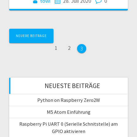
towi
28. Juli 2020
0
Beitragsnavigation
NEUERE BEITRÄGE
Seite
Seite
1
2
Seite
3
NEUESTE BEITRÄGE
Python on Raspberry Zero2W
M5 Atom Einführung
Raspberry Pi UART 0 (Serielle Schnitstelle) am
GPIO aktivieren