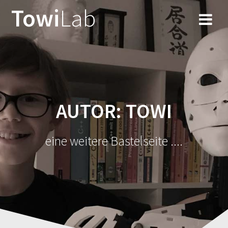
Zum
Towi
Lab
Inhalt
springen
AUTOR:
TOWI
eine weitere Bastelseite ....