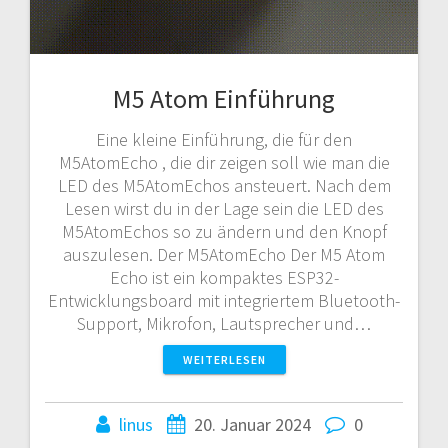
M5 Atom Einführung
Eine kleine Einführung, die für den
M5AtomEcho , die dir zeigen soll wie man die
LED des M5AtomEchos ansteuert. Nach dem
Lesen wirst du in der Lage sein die LED des
M5AtomEchos so zu ändern und den Knopf
auszulesen. Der M5AtomEcho Der M5 Atom
Echo ist ein kompaktes ESP32-
Entwicklungsboard mit integriertem Bluetooth-
Support, Mikrofon, Lautsprecher und…
WEITERLESEN
linus
20. Januar 2024
0