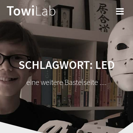
Zum
Towi
Lab
Inhalt
springen
SCHLAGWORT:
LED
eine weitere Bastelseite ....