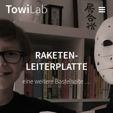
Zum
Towi
Lab
Inhalt
springen
RAKETEN-
LEITERPLATTE
eine weitere Bastelseite ....