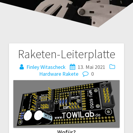
Raketen-Leiterplatte
Beitragsnavigation
Finley Witascheck
13. Mai 2021
Hardware
Rakete
0
Wofür?