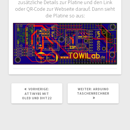
zusätzliche Details zur Platine und den Link
oder QR-Code zur Webseite darauf. Dann sieht
die Platine so aus:
VORHERIGER
NÄCHSTER
VORHERIGE:
WEITER:
ARDUINO
BEITRAG:
BEITRAG:
TASCHENRECHNER
ATTINY85 MIT
OLED UND DHT22